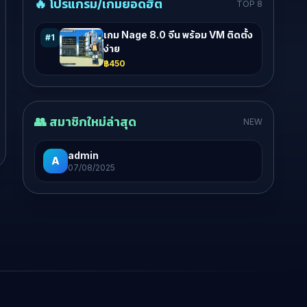
🔥 โปรแกรม/เกมยอดฮิต
TOP 8
เกม Nage 8.0 จีน พร้อม VM ติดตั้ง
#1
ง่าย
฿450
👥 สมาชิกใหม่ล่าสุด
NEW
admin
A
07/08/2025