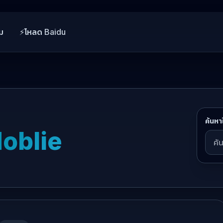
ม
⚡
โหลด Baidu
ค้นหา
oblie